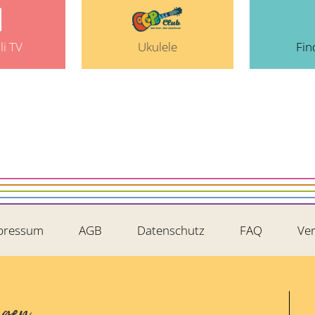
li TV
Ukulele
Fin
pressum
AGB
Datenschutz
FAQ
Ver
ngen