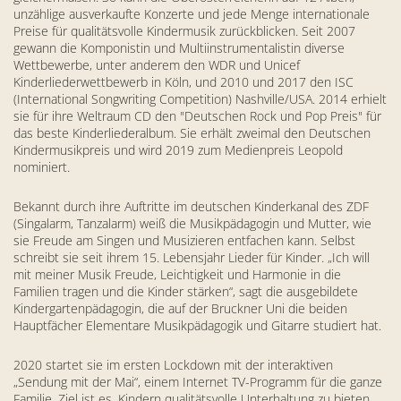
unzählige ausverkaufte Konzerte und jede Menge internationale
Preise für qualitätsvolle Kindermusik zurückblicken. Seit 2007
gewann die Komponistin und Multiinstrumentalistin diverse
Wettbewerbe, unter anderem den WDR und Unicef
Kinderliederwettbewerb in Köln, und 2010 und 2017 den ISC
(International Songwriting Competition) Nashville/USA. 2014 erhielt
sie für ihre Weltraum CD den "Deutschen Rock und Pop Preis" für
das beste Kinderliederalbum. Sie erhält zweimal den Deutschen
Kindermusikpreis und wird 2019 zum Medienpreis Leopold
nominiert.
Bekannt durch ihre Auftritte im deutschen Kinderkanal des ZDF
(Singalarm, Tanzalarm) weiß die Musikpädagogin und Mutter, wie
sie Freude am Singen und Musizieren entfachen kann. Selbst
schreibt sie seit ihrem 15. Lebensjahr Lieder für Kinder. „Ich will
mit meiner Musik Freude, Leichtigkeit und Harmonie in die
Familien tragen und die Kinder stärken“, sagt die ausgebildete
Kindergartenpädagogin, die auf der Bruckner Uni die beiden
Hauptfächer Elementare Musikpädagogik und Gitarre studiert hat.
2020 startet sie im ersten Lockdown mit der interaktiven
„Sendung mit der Mai“, einem Internet TV-Programm für die ganze
Familie. Ziel ist es, Kindern qualitätsvolle Unterhaltung zu bieten