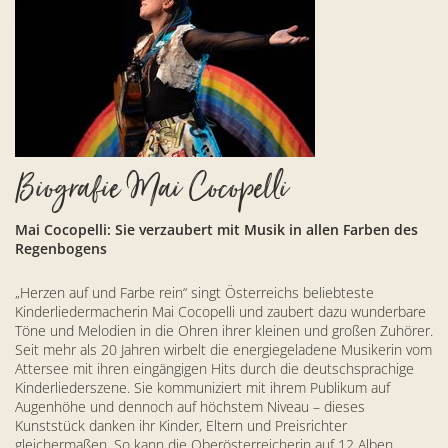
Biografie Mai Cocopelli
Mai Cocopelli: Sie verzaubert mit Musik in allen Farben des
Regenbogens
„Herzen auf und Farbe rein“ singt Österreichs beliebteste
Kinderliedermacherin Mai Cocopelli und zaubert dazu wunderbare
Töne und Melodien in die Ohren ihrer kleinen und großen Zuhörer.
Seit mehr als 20 Jahren wirbelt die energiegeladene Musikerin vom
Attersee mit ihren eingängigen Hits durch die deutschsprachige
Kinderliederszene. Sie kommuniziert mit ihrem Publikum auf
Augenhöhe und dennoch auf höchstem Niveau – dieses
Kunststück danken ihr Kinder, Eltern und Preisrichter
gleichermaßen. So kann die Oberösterreicherin auf 12 Alben,